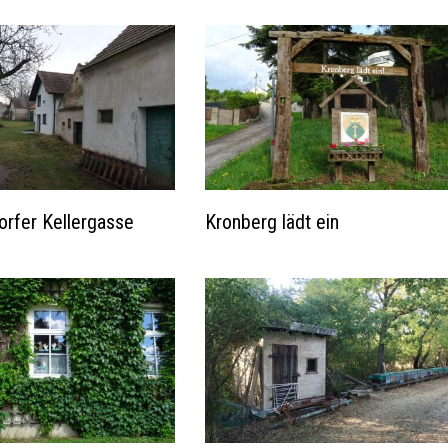
dorfer Kellergasse
Kronberg lädt ein